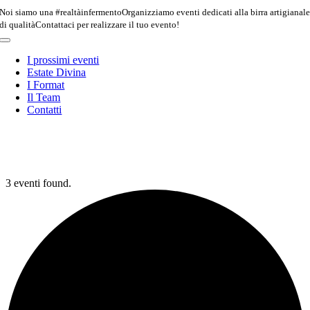
Salta
Noi siamo una #realtàinfermento
Organizziamo eventi dedicati alla birra artigianal
al
di qualità
Contattaci per realizzare il tuo evento!
contenuto
Toggle
Navigation
I prossimi eventi
Estate Divina
I Format
Il Team
Contatti
3 eventi found.