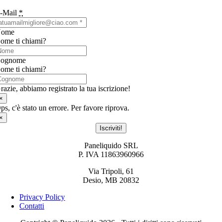
-Mail
*
Nome
ome ti chiami?
ognome
ome ti chiami?
razie, abbiamo registrato la tua iscrizione!
×
ps, c'è stato un errore. Per favore riprova.
×
Iscriviti!
Paneliquido SRL
P. IVA 11863960966
Via Tripoli, 61
Desio, MB 20832
Privacy Policy
Contatti