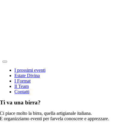
Salta
al
contenuto
Toggle
Navigation
I prossimi eventi
Estate Divina
I Format
Il Team
Contatti
Ti va una birra?
Ci piace molto la birra, quella artigianale italiana.
E organizziamo eventi per farvela conoscere e apprezzare.