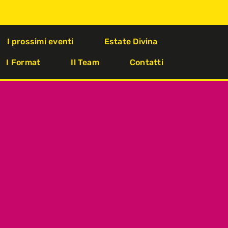
I prossimi eventi
Estate Divina
I Format
Il Team
Contatti