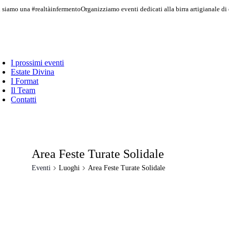
Salta
 siamo una #realtàinfermento
Organizziamo eventi dedicati alla birra artigianale di
al
contenuto
I prossimi eventi
Estate Divina
I Format
Il Team
Contatti
Area Feste Turate Solidale
Eventi
Luoghi
Area Feste Turate Solidale