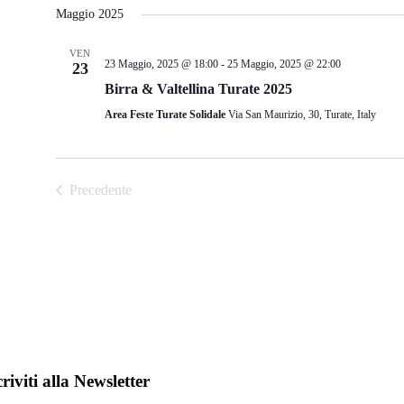
la
Maggio 2025
data.
VEN
23 Maggio, 2025 @ 18:00
-
25 Maggio, 2025 @ 22:00
23
Birra & Valtellina Turate 2025
Area Feste Turate Solidale
Via San Maurizio, 30, Turate, Italy
Precedente
Eventi
criviti alla Newsletter