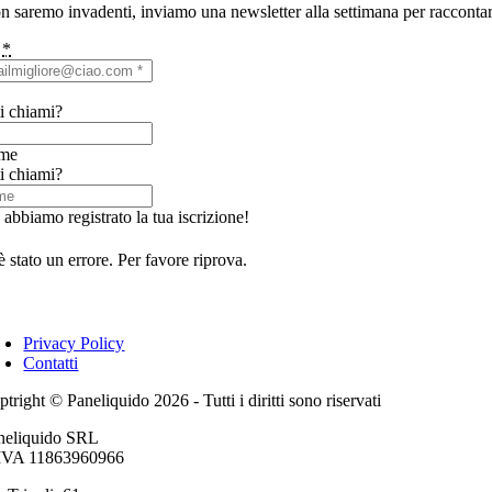
n saremo invadenti, inviamo una newsletter alla settimana per raccontart
l
*
i chiami?
me
i chiami?
 abbiamo registrato la tua iscrizione!
è stato un errore. Per favore riprova.
Privacy Policy
Contatti
tright © Paneliquido 2026 - Tutti i diritti sono riservati
neliquido SRL
 IVA 11863960966