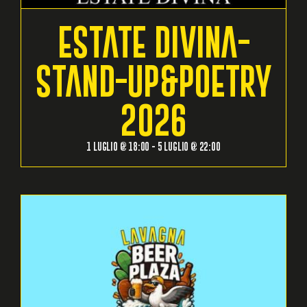
ESTATE DIVINA-
STAND-UP&POETRY
2026
1 Luglio @ 18:00
-
5 Luglio @ 22:00