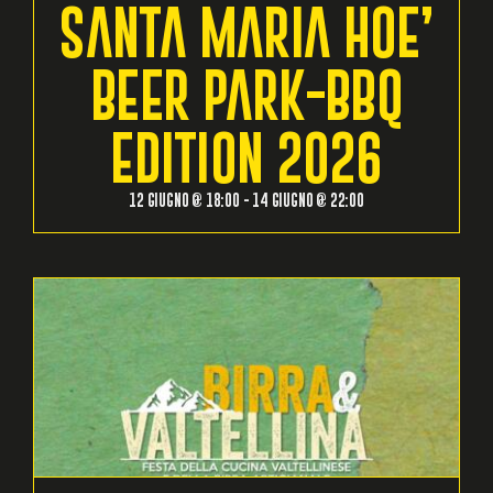
SANTA MARIA HOE’
BEER PARK-BBQ
EDITION 2026
12 Giugno @ 18:00
-
14 Giugno @ 22:00