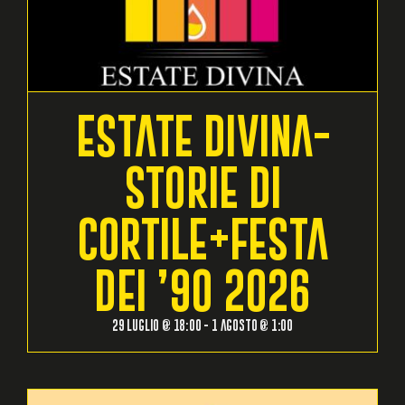
ESTATE DIVINA-
STORIE DI
CORTILE+FESTA
DEI ’90 2026
29 Luglio @ 18:00
-
1 Agosto @ 1:00