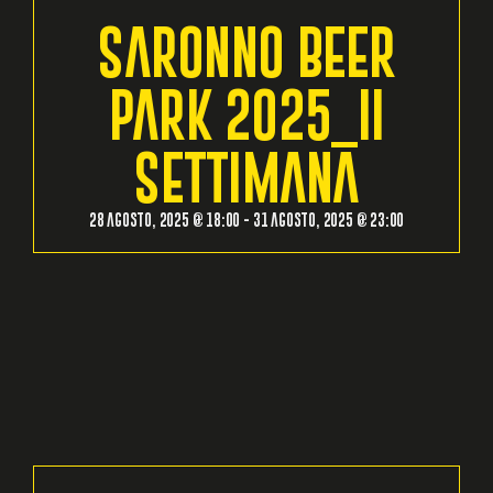
SARONNO BEER
PARK 2025_II
SETTIMANA
28 Agosto, 2025 @ 18:00
-
31 Agosto, 2025 @ 23:00