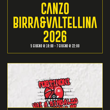
CANZO
BIRRA&VALTELLINA
2026
5 Giugno @ 18:00
-
7 Giugno @ 22:00