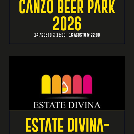
CANZO BEER PARK
2026
14 Agosto @ 18:00
-
16 Agosto @ 22:00
ESTATE DIVINA-