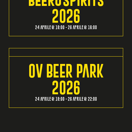
2026
24 Aprile @ 18:00
-
26 Aprile @ 16:00
OV BEER PARK
2026
24 Aprile @ 18:00
-
26 Aprile @ 22:00