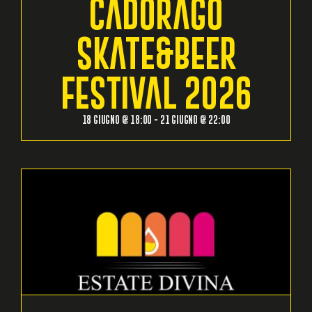
CADORAGO
SKATE&BEER
FESTIVAL 2026
18 Giugno @ 18:00
-
21 Giugno @ 22:00