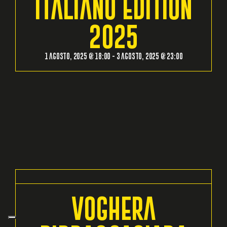
ITALIANO EDITION
2025
1 Agosto, 2025 @ 18:00
-
3 Agosto, 2025 @ 23:00
VOGHERA